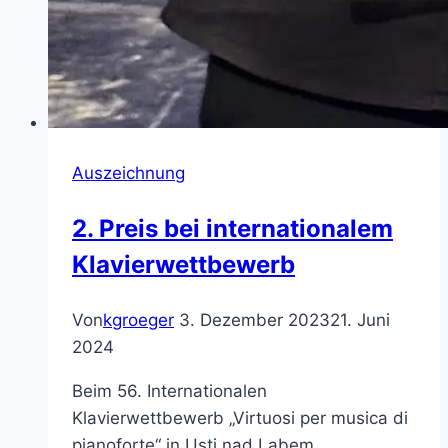
Auszeichnung
2. Preis bei internationalem
Klavierwettbewerb
Von
kgroeger
3. Dezember 2023
21. Juni
2024
Beim 56. Internationalen
Klavierwettbewerb „Virtuosi per musica di
pianoforte“ in Usti nad Labem