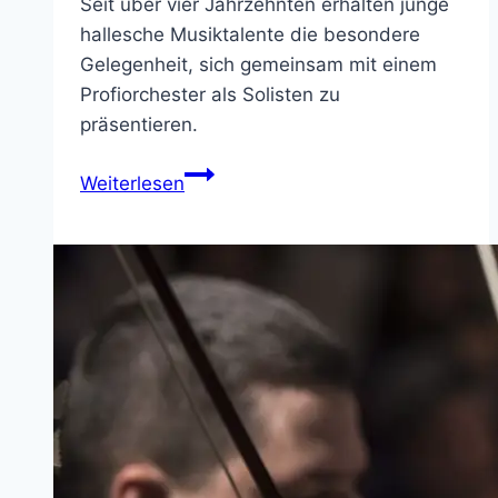
Seit über vier Jahrzehnten erhalten junge
hallesche Musiktalente die besondere
Gelegenheit, sich gemeinsam mit einem
Profiorchester als Solisten zu
präsentieren.
Solistenkonzert
Weiterlesen
mit
der
Staatskapelle
Halle
am
30.
April
2024