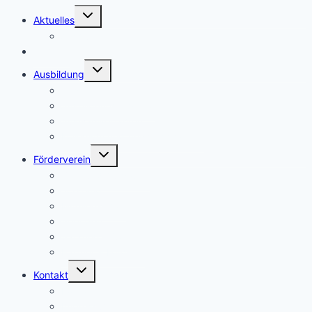
Untermenü
Aktuelles
umschalten
Archiv
Termine
Untermenü
Ausbildung
umschalten
Geschichte
Ausbildungsangebot
Auswahlverfahren
Kollegium und Ansprechpartner
Untermenü
Förderverein
umschalten
Ziele und Aufgaben
Vorstand
Mitgliedschaft
Spenden
Satzung & Co.
Partner & Förderer
Untermenü
Kontakt
umschalten
Kontakt
Impressum