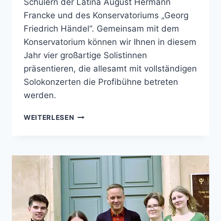
Schülern der Latina August Hermann
Francke und des Konservatoriums „Georg
Friedrich Händel“. Gemeinsam mit dem
Konservatorium können wir Ihnen in diesem
Jahr vier großartige Solistinnen
präsentieren, die allesamt mit vollständigen
Solokonzerten die Profibühne betreten
werden.
SOLISTENKONZERT
WEITERLESEN
MIT
DER
STAATSKAPELLE
AM
14.
MAI
2025