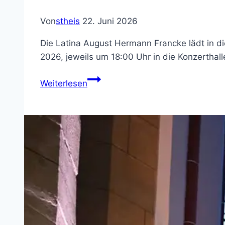
Von
stheis
22. Juni 2026
Die Latina August Hermann Francke lädt in d
2026, jeweils um 18:00 Uhr in die Konzerthalle
Sommerkonzerte
Weiterlesen
der
Instrumentalklassen
am
30.
Juni
und
2.
Juli
2026