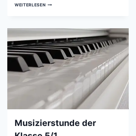
CONCERTO
WEITERLESEN
PICCOLO
–
SCHÜLERKONZERT
DES
NACHWUCHSORCHESTERS
Musizierstunde der
Klasse 5/1