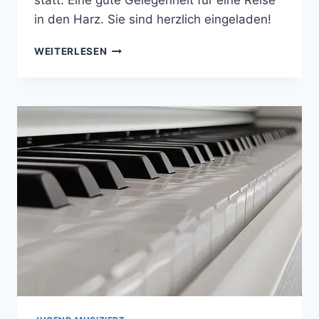
statt. Eine gute Gelegenheit für eine Reise
in den Harz. Sie sind herzlich eingeladen!
AKADEMIEKONZERT
WEITERLESEN
DES
JUGENDSINFONIE-
ORCHESTERS
AM
7.
JUNI
2024