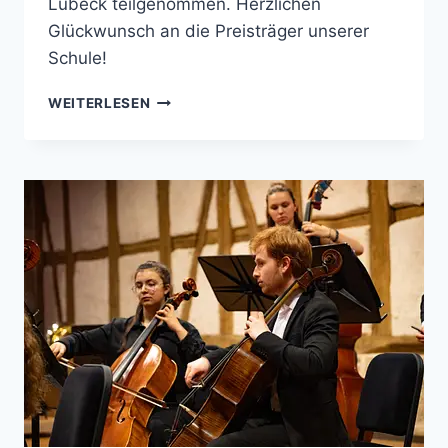
Lübeck teilgenommen. Herzlichen
Glückwunsch an die Preisträger unserer
Schule!
ERFOLGREICHE
WEITERLESEN
TEILNAHME
BEIM
BUNDESWETTBEWERB
„JUGEND
MUSIZIERT“