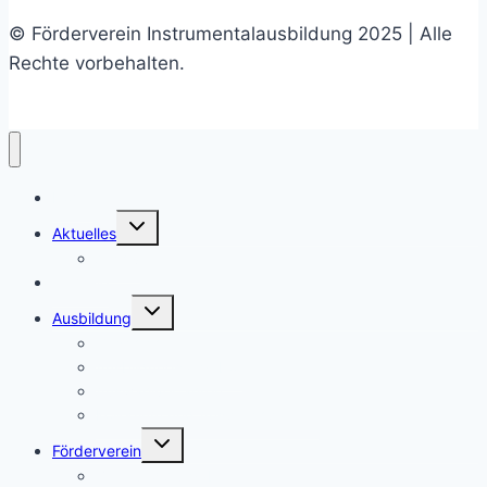
© Förderverein Instrumentalausbildung 2025 | Alle
Rechte vorbehalten.
Home
Untermenü
Aktuelles
umschalten
Archiv
Termine
Untermenü
Ausbildung
umschalten
Geschichte
Ausbildungsangebot
Auswahlverfahren
Kollegium und Ansprechpartner
Untermenü
Förderverein
umschalten
Ziele und Aufgaben