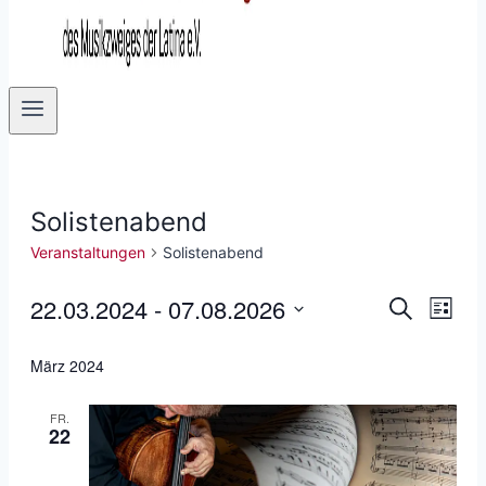
Solistenabend
Veranstaltungen
Solistenabend
22.03.2024
 - 
07.08.2026
Veranstaltungen
Ver
Verans
Suche
Liste
Datum
Ans
Suche
März 2024
wählen.
Nav
und
FR.
22
Ansich